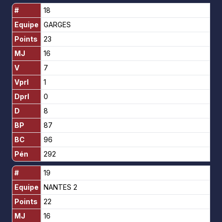
#
18
Equipe
GARGES
Points
23
MJ
16
V
7
Vprl
1
Dprl
0
D
8
BP
87
BC
96
Pén
292
#
19
Equipe
NANTES 2
Points
22
MJ
16