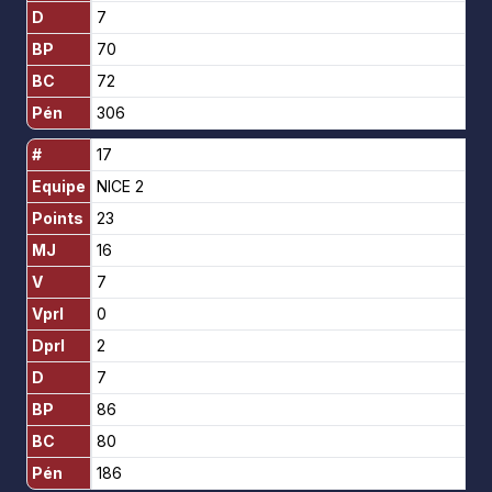
D
7
BP
70
BC
72
Pén
306
#
17
Equipe
NICE 2
Points
23
MJ
16
V
7
Vprl
0
Dprl
2
D
7
BP
86
BC
80
Pén
186