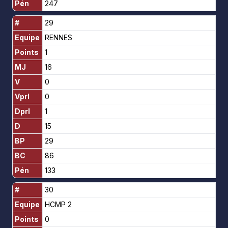
Pén
247
#
29
Equipe
RENNES
Points
1
MJ
16
V
0
Vprl
0
Dprl
1
D
15
BP
29
BC
86
Pén
133
#
30
Equipe
HCMP 2
Points
0