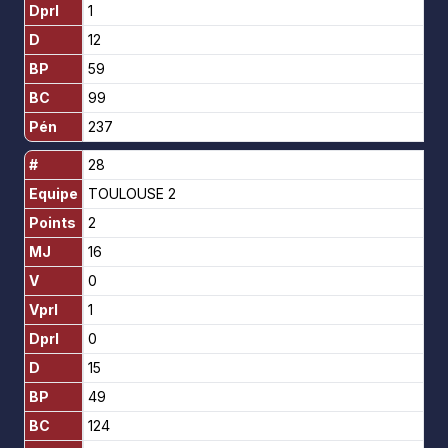
Dprl
1
D
12
BP
59
BC
99
Pén
237
#
28
Equipe
TOULOUSE 2
Points
2
MJ
16
V
0
Vprl
1
Dprl
0
D
15
BP
49
BC
124