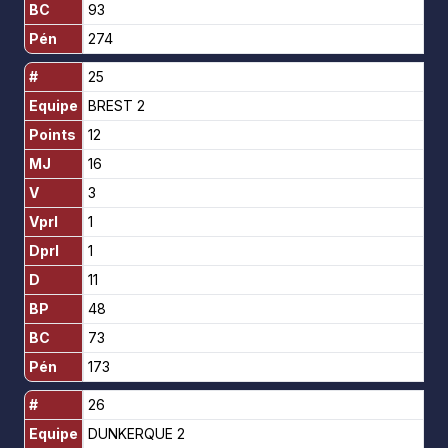
BC
93
Pén
274
#
25
Equipe
BREST 2
Points
12
MJ
16
V
3
Vprl
1
Dprl
1
D
11
BP
48
BC
73
Pén
173
#
26
Equipe
DUNKERQUE 2