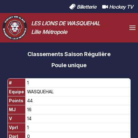
Billetterie
Hockey TV
LES LIONS DE WASQUEHAL
Lille Métropole
Classements Saison Régulière
Poule unique
#
1
Equipe
WASQUEHAL
Points
44
MJ
16
V
14
Vprl
1
Dprl
0