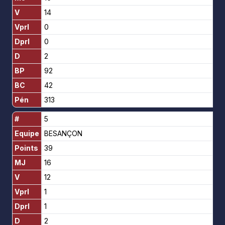
V
14
Vprl
0
Dprl
0
D
2
BP
92
BC
42
Pén
313
#
5
Equipe
BESANÇON
Points
39
MJ
16
V
12
Vprl
1
Dprl
1
D
2