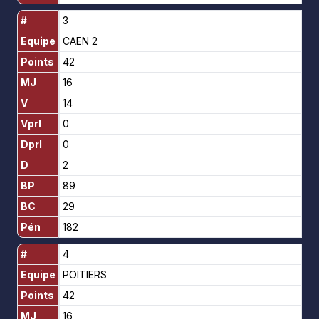
#
3
Equipe
CAEN 2
Points
42
MJ
16
V
14
Vprl
0
Dprl
0
D
2
BP
89
BC
29
Pén
182
#
4
Equipe
POITIERS
Points
42
MJ
16