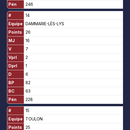
Pén
246
#
14
Equipe
DAMMARIE-LÈS-LYS
Points
26
MJ
16
V
7
Vprl
2
Dprl
1
D
6
BP
82
BC
63
Pén
228
#
15
Equipe
TOULON
Points
25