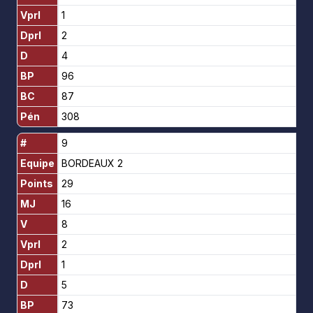
Vprl
1
Dprl
2
D
4
BP
96
BC
87
Pén
308
#
9
Equipe
BORDEAUX 2
Points
29
MJ
16
V
8
Vprl
2
Dprl
1
D
5
BP
73