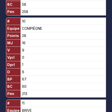
BC
58
Pén
258
#
10
Equipe
COMPIÈGNE
Points
28
MJ
16
V
9
Vprl
0
Dprl
1
D
6
BP
67
BC
60
Pén
213
#
11
Equipe
BRIVE