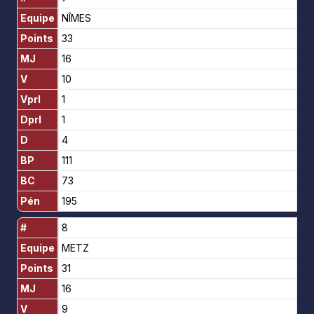
Equipe
NÎMES
Points
33
MJ
16
V
10
Vprl
1
Dprl
1
D
4
BP
111
BC
73
Pén
195
#
8
Equipe
METZ
Points
31
MJ
16
V
9