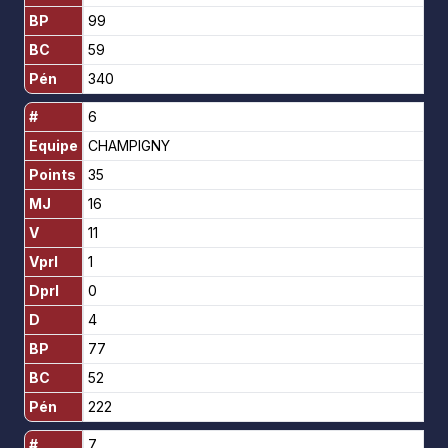
BP
99
BC
59
Pén
340
#
6
Equipe
CHAMPIGNY
Points
35
MJ
16
V
11
Vprl
1
Dprl
0
D
4
BP
77
BC
52
Pén
222
#
7