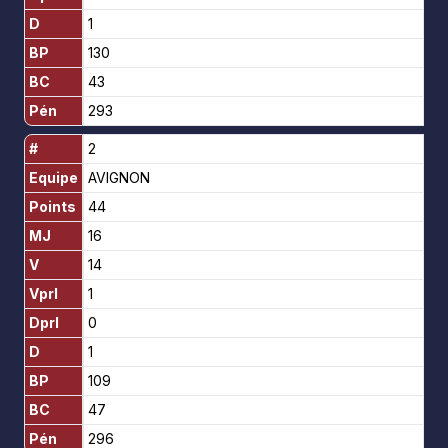
D
1
BP
130
BC
43
Pén
293
#
2
Equipe
AVIGNON
Points
44
MJ
16
V
14
Vprl
1
Dprl
0
D
1
BP
109
BC
47
Pén
296