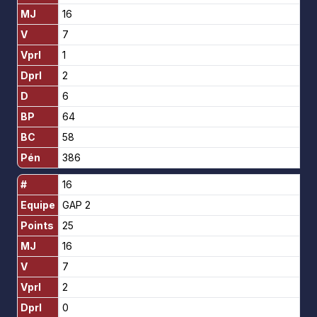
MJ
16
V
7
Vprl
1
Dprl
2
D
6
BP
64
BC
58
Pén
386
#
16
Equipe
GAP 2
Points
25
MJ
16
V
7
Vprl
2
Dprl
0