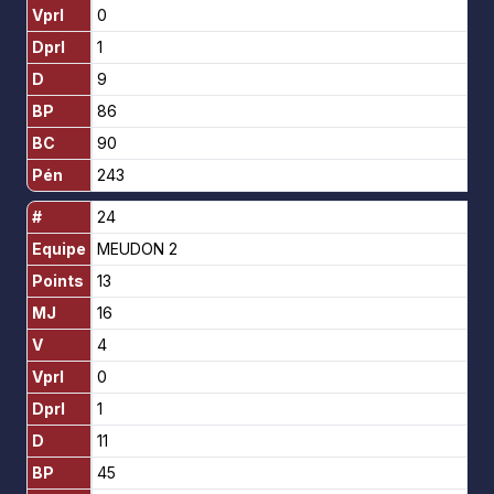
Vprl
0
Dprl
1
D
9
BP
86
BC
90
Pén
243
#
24
Equipe
MEUDON 2
Points
13
MJ
16
V
4
Vprl
0
Dprl
1
D
11
BP
45