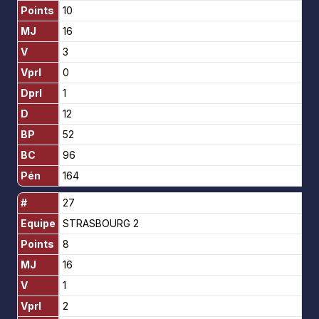
Points
10
MJ
16
V
3
Vprl
0
Dprl
1
D
12
BP
52
BC
96
Pén
164
#
27
Equipe
STRASBOURG 2
Points
8
MJ
16
V
1
Vprl
2