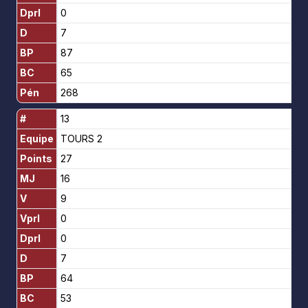
Dprl
0
D
7
BP
87
BC
65
Pén
268
#
13
Equipe
TOURS 2
Points
27
MJ
16
V
9
Vprl
0
Dprl
0
D
7
BP
64
BC
53