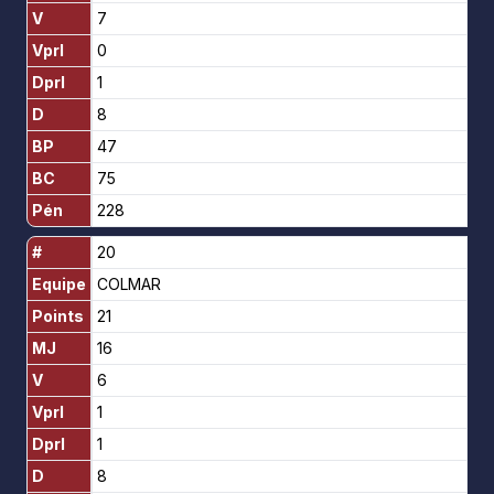
V
7
Vprl
0
Dprl
1
D
8
BP
47
BC
75
Pén
228
#
20
Equipe
COLMAR
Points
21
MJ
16
V
6
Vprl
1
Dprl
1
D
8