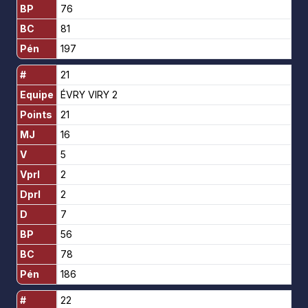
BP
76
BC
81
Pén
197
#
21
Equipe
ÉVRY VIRY 2
Points
21
MJ
16
V
5
Vprl
2
Dprl
2
D
7
BP
56
BC
78
Pén
186
#
22