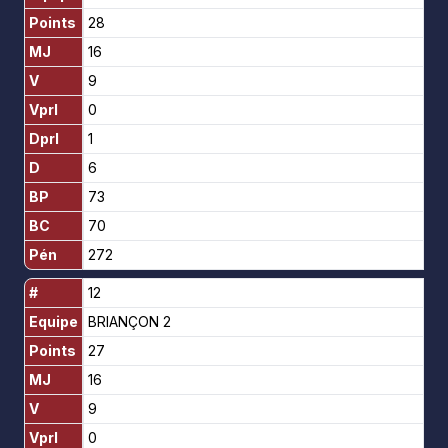
Points
28
MJ
16
V
9
Vprl
0
Dprl
1
D
6
BP
73
BC
70
Pén
272
#
12
Equipe
BRIANÇON 2
Points
27
MJ
16
V
9
Vprl
0