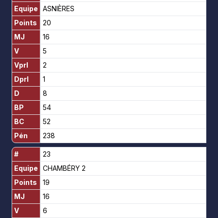
Equipe
ASNIÈRES
Points
20
MJ
16
V
5
Vprl
2
Dprl
1
D
8
BP
54
BC
52
Pén
238
#
23
Equipe
CHAMBÉRY 2
Points
19
MJ
16
V
6