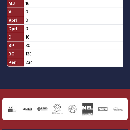
MJ
16
V
0
Vprl
0
Dprl
0
D
16
BP
30
BC
133
Pén
234